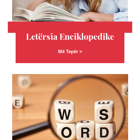
Letërsia Enciklopedike
Më Tepër >