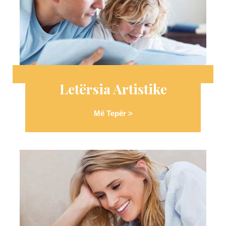
Letërsia Artistike
Më Tepër >