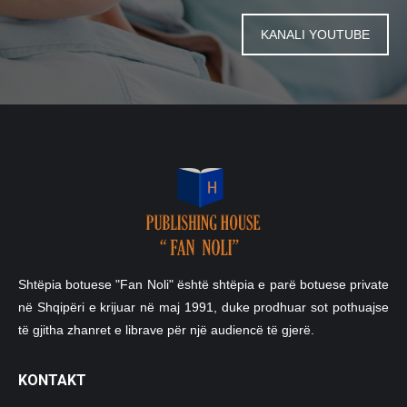
KANALI YOUTUBE
Shtëpia botuese "Fan Noli" është shtëpia e parë botuese private
në Shqipëri e krijuar në maj 1991, duke prodhuar sot pothuajse
të gjitha zhanret e librave për një audiencë të gjerë.
KONTAKT