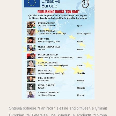
Shtëpia botuese “Fan Noli ” sjell në shqip fituesit e Çmimit
Evropian të Letërsisë, në kuadrin e Projektit “Evropa