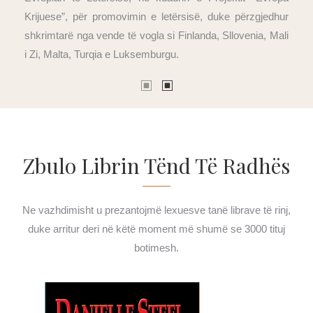
t
Krijuese”, për promovimin e letërsisë, duke përzgjedhur
e
shkrimtarë nga vende të vogla si Finlanda, Sllovenia, Mali
j
i Zi, Malta, Turqia e Luksemburgu.
Zbulo Librin Tënd Të Radhës
Ne vazhdimisht u prezantojmë lexuesve tanë librave të rinj,
duke arritur deri në këtë moment më shumë se 3000 tituj
botimesh.