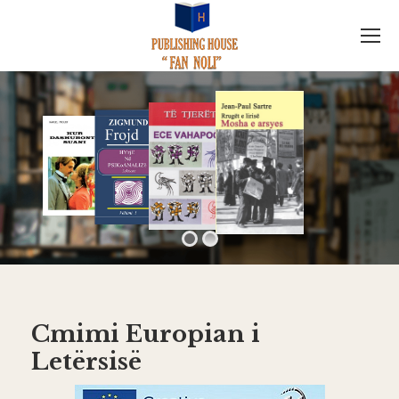
I
EUROPA KRIJUESE
Cmimi Europian i
Letërsisë