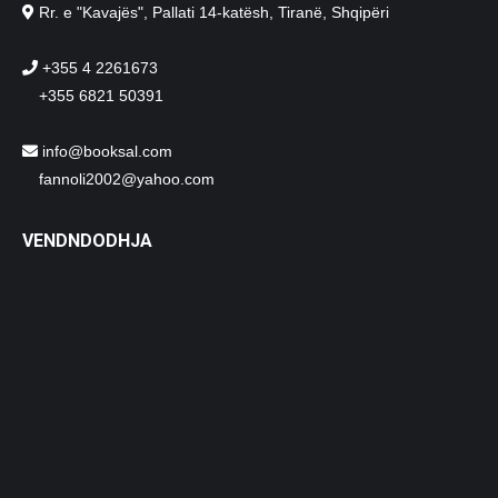
Rr. e "Kavajës", Pallati 14-katësh, Tiranë, Shqipëri
+355 4 2261673
+355 6821 50391
info@booksal.com
fannoli2002@yahoo.com
VENDNDODHJA