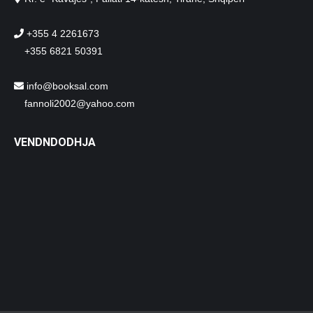
+355 4 2261673
+355 6821 50391
info@booksal.com
fannoli2002@yahoo.com
VENDNDODHJA