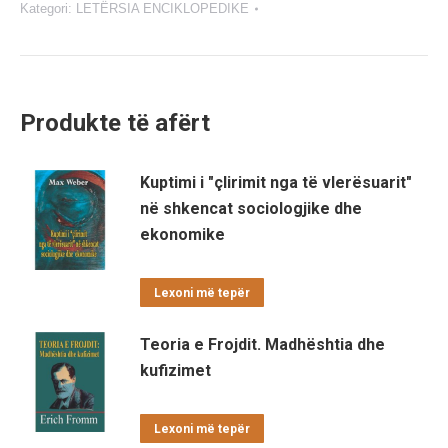
Kategori:
LETËRSIA ENCIKLOPEDIKE
Produkte të afërt
Kuptimi i "çlirimit nga të vlerësuarit"
në shkencat sociologjike dhe
ekonomike
Lexoni më tepër
Teoria e Frojdit. Madhështia dhe
kufizimet
Lexoni më tepër