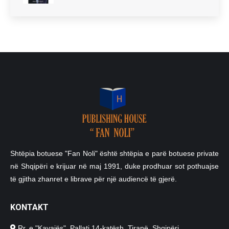
Shtëpia botuese "Fan Noli" është shtëpia e parë botuese private
në Shqipëri e krijuar në maj 1991, duke prodhuar sot pothuajse
të gjitha zhanret e librave për një audiencë të gjerë.
KONTAKT
Rr. e "Kavajës", Pallati 14-katësh, Tiranë, Shqipëri