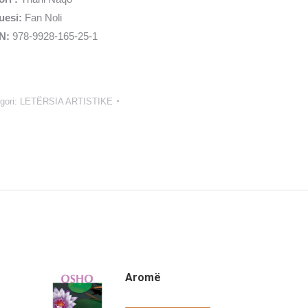
uesi:
Fan Noli
N:
978-9928-165-25-1
gori:
LETËRSIA ARTISTIKE
Aromë