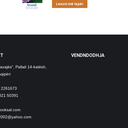
Lexoni më tepër
KT
VENDNDODHJA
avajës", Pallati 14-katësh,
qipëri
 2261673
821 50391
ooksal.com
i2002@yahoo.com