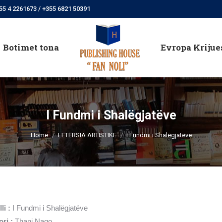
55 4 2261673 / +355 6821 50391
Botimet tona
Evropa Krijue
Botimet tona
Evropa Krijue
I Fundmi i Shalëgjatëve
You are here:
Home
LETËRSIA ARTISTIKE
I Fundmi i Shalëgjatëve
li :
I Fundmi i Shalëgjatëve
ori :
Thani Naqo