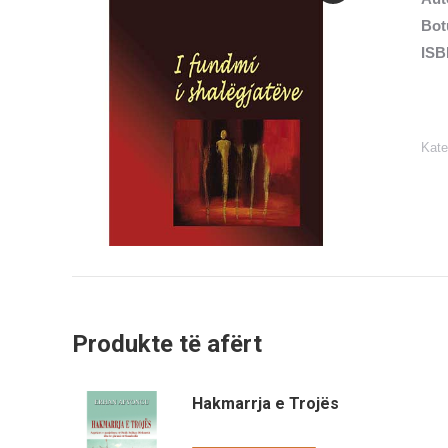
Bot
ISB
Kate
Produkte të afërt
Hakmarrja e Trojës