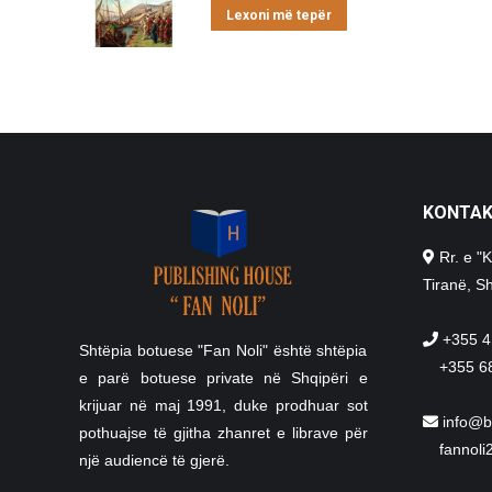
Lexoni më tepër
KONTA
Rr. e "K
Tiranë, Sh
+355 4
Shtëpia botuese "Fan Noli" është shtëpia
+355 6
e parë botuese private në Shqipëri e
krijuar në maj 1991, duke prodhuar sot
info@b
pothuajse të gjitha zhanret e librave për
fannol
një audiencë të gjerë.