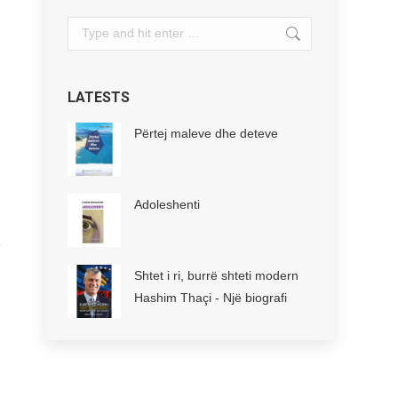
Search:
LATESTS
Përtej maleve dhe deteve
Adoleshenti
Shtet i ri, burrë shteti modern
Hashim Thaçi - Një biografi