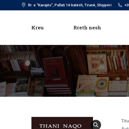
Rr. e “Kavajës”, Pallati 14-katësh, Tiranë, Shqipëri
+3
Kreu
Rreth nesh
Kreu
Rreth nesh
Titul
Aut