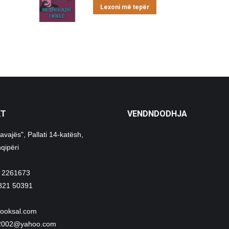
Lexoni më tepër
KT
VENDNDODHJA
avajës", Pallati 14-katësh,
qipëri
 2261673
821 50391
ooksal.com
i2002@yahoo.com