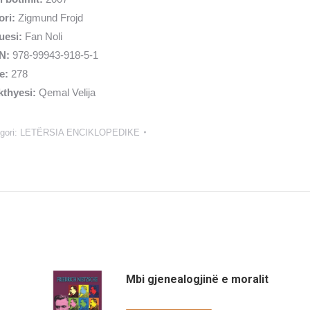
ori:
Zigmund Frojd
uesi:
Fan Noli
N:
978-99943-918-5-1
e:
278
kthyesi:
Qemal Velija
gori:
LETËRSIA ENCIKLOPEDIKE
Mbi gjenealogjinë e moralit