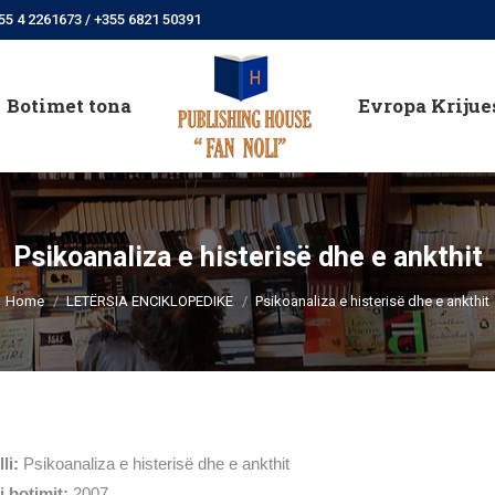
55 4 2261673 / +355 6821 50391
Botimet tona
Evropa Krijue
Botimet tona
Evropa Krijue
Psikoanaliza e histerisë dhe e ankthit
You are here:
Home
LETËRSIA ENCIKLOPEDIKE
Psikoanaliza e histerisë dhe e ankthit
lli:
Psikoanaliza e histerisë dhe e ankthit
 i botimit:
2007