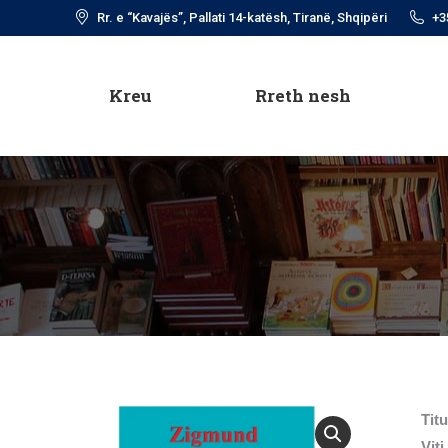
Rr. e “Kavajës”, Pallati 14-katësh, Tiranë, Shqipëri
+3
Kreu
Rreth nesh
Kreu
Rreth nesh
Titu
Viti