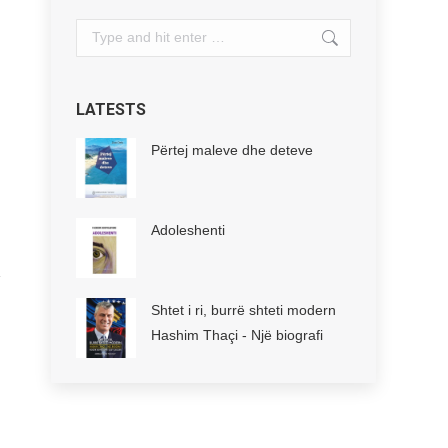
Search:
LATESTS
Përtej maleve dhe deteve
Adoleshenti
Shtet i ri, burrë shteti modern
Hashim Thaçi - Një biografi