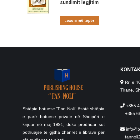
sundimit legjitim
Lexoni më tepër
KONTA
Rr. e "K
Tiranë, Sh
+355 4
Shtëpia botuese "Fan Noli" është shtëpia
+355 6
e parë botuese private në Shqipëri e
krijuar në maj 1991, duke prodhuar sot
info@b
pothuajse të gjitha zhanret e librave për
fannol