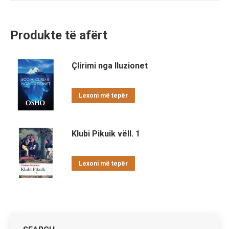
Produkte të afërt
Çlirimi nga Iluzionet
Lexoni më tepër
Klubi Pikuik vëll. 1
Lexoni më tepër