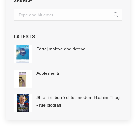
SEARCH
Search:
LATESTS
Përtej maleve dhe deteve
Adoleshenti
Shtet i ri, burrë shteti modern Hashim Thaçi
- Një biografi