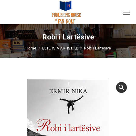
Robi i Lartësive
You are here:
Home
LETËRSIA ARTISTIKE
Robi i Lartësive