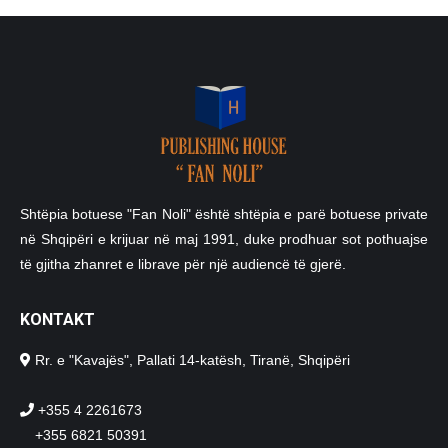
Shtëpia botuese "Fan Noli" është shtëpia e parë botuese private
në Shqipëri e krijuar në maj 1991, duke prodhuar sot pothuajse
të gjitha zhanret e librave për një audiencë të gjerë.
KONTAKT
Rr. e "Kavajës", Pallati 14-katësh, Tiranë, Shqipëri
+355 4 2261673
+355 6821 50391