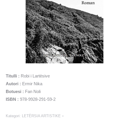
Titulli :
Robi i Lartësive
Autori :
Ermir Nika
Botuesi :
Fan Noli
ISBN :
978-9928-291-59-2
Kategori:
LETËRSIA ARTISTIKE