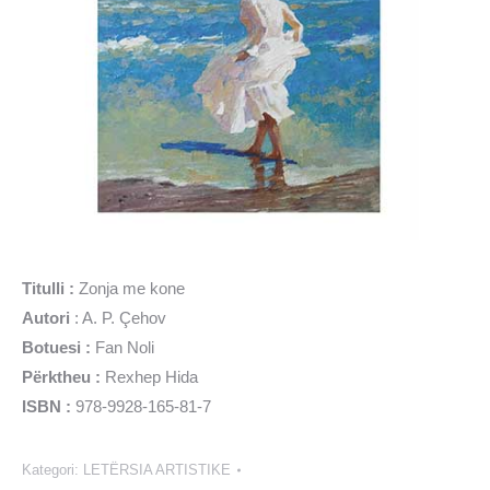
Titulli :
Zonja me kone
Autori
: A. P. Çehov
Botuesi :
Fan Noli
Përktheu :
Rexhep Hida
ISBN :
978-9928-165-81-7
Kategori:
LETËRSIA ARTISTIKE