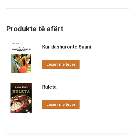
Produkte të afërt
Kur dashuronte Suani
Lexoni më tepër
Ruleta
Lexoni më tepër