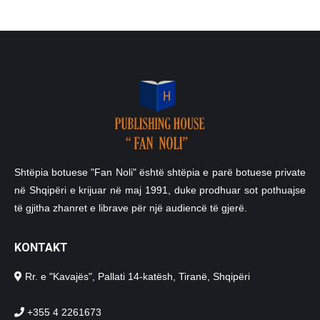
Shtëpia botuese "Fan Noli" është shtëpia e parë botuese private
në Shqipëri e krijuar në maj 1991, duke prodhuar sot pothuajse
të gjitha zhanret e librave për një audiencë të gjerë.
KONTAKT
Rr. e "Kavajës", Pallati 14-katësh, Tiranë, Shqipëri
+355 4 2261673