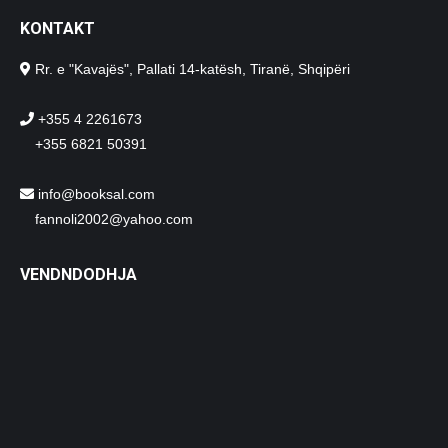
KONTAKT
Rr. e "Kavajës", Pallati 14-katësh, Tiranë, Shqipëri
+355 4 2261673
+355 6821 50391
info@booksal.com
fannoli2002@yahoo.com
VENDNDODHJA