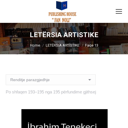
LETËRSIA ARTISTIKE
You are here:
Home
LETËRSIA ARTISTIKE
Faqe 13
Po shfaqen 193–195 nga 195 përfundime gjithsej