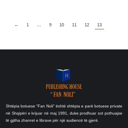
←
1
…
9
10
11
12
13
Shtëpia botuese "Fan Noli" është shtëpia e parë botuese private
në Shqipëri e krijuar në maj 1991, duke prodhuar sot pothuajse
të gjitha zhanret e librave për një audiencë të gjerë.