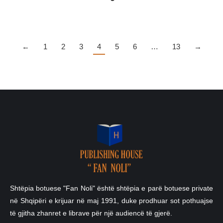
←
1
2
3
4
5
6
…
13
→
Shtëpia botuese "Fan Noli" është shtëpia e parë botuese private
në Shqipëri e krijuar në maj 1991, duke prodhuar sot pothuajse
të gjitha zhanret e librave për një audiencë të gjerë.