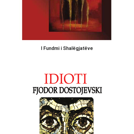
I Fundmi i Shalëgjatëve