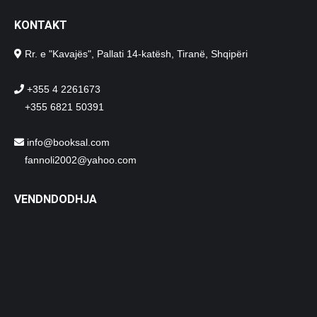
KONTAKT
Rr. e "Kavajës", Pallati 14-katësh, Tiranë, Shqipëri
+355 4 2261673
+355 6821 50391
info@booksal.com
fannoli2002@yahoo.com
VENDNDODHJA