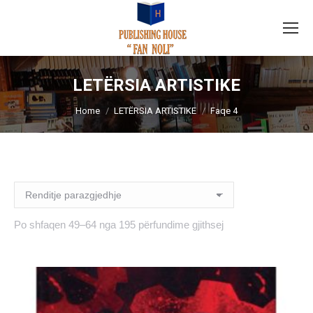
LETËRSIA ARTISTIKE
You are here:
Home
LETËRSIA ARTISTIKE
Faqe 4
Po shfaqen 49–64 nga 195 përfundime gjithsej